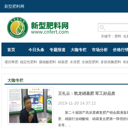
新型肥料网
关键字：
肥料
化
首页
今日头条
专题报道
大咖专栏
市场分析
价格行
缓控释肥
稳定性肥料
腐植酸肥料
硝基肥
水溶肥
生物型肥料
多肽双酶肥料
有
大咖专栏
王礼云：凯龙硝基肥 军工好品质
2019-11-20 14:37:12
第二十届国产高浓度磷复肥产销会圆满落幕
景、雄踞行业硝酸铵、硝基复合肥第一阵营的
非常。...