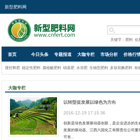
新型肥料网
关键字：
肥料
化
首页
今日头条
专题报道
大咖专栏
市场分析
价格行
缓控释肥
稳定性肥料
腐植酸肥料
硝基肥
水溶肥
生物型肥料
多肽双酶肥料
有
大咖专栏
以转型促发展以绿色为方向
2016-12-19 17:15:36
创新是绿色发展驱动器创新，是企业进步的生
发展的驱动器。江西六国化工有限责任公司董
可丧...