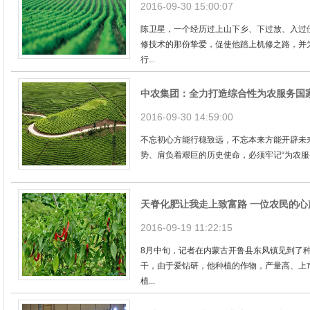
2016-09-30 15:00:07
陈卫星，一个经历过上山下乡、下过放、入过
修技术的那份挚爱，促使他踏上机修之路，并
行...
中农集团：全力打造综合性为农服务国
2016-09-30 14:59:00
不忘初心方能行稳致远，不忘本来方能开辟未
势、肩负着艰巨的历史使命，必须牢记“为农服务
天脊化肥让我走上致富路 一位农民的心
2016-09-19 11:22:15
8月中旬，记者在内蒙古开鲁县东风镇见到了种
干，由于爱钻研，他种植的作物，产量高、上
植...