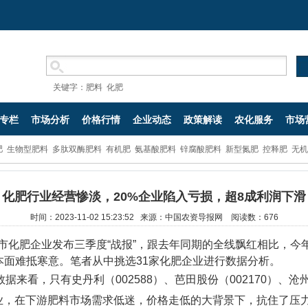
关键字：
肥料
化肥
专栏
市场分析
价格行情
企业动态
政策解读
农化服务
市场
肥
生物型肥料
多肽双酶肥料
有机肥
氨基酸肥料
锌腐酸肥料
新型氮肥
控释肥
无机
化肥行业经营惨淡，20%企业陷入亏损，超8成利润下滑
时间：2023-11-02 15:23:52 来源：中国农资导报网 阅读数：
676
上市化肥企业发布三季度“战报”，跟去年同期的全线飘红相比，今
本面难抵寒意。笔者从中挑选31家化肥企业进行数据分析。
看，只有史丹利（002588）、芭田股份（002170）、沧州
家企业，在下游肥料市场需求低迷，价格走低的大背景下，抗住了压