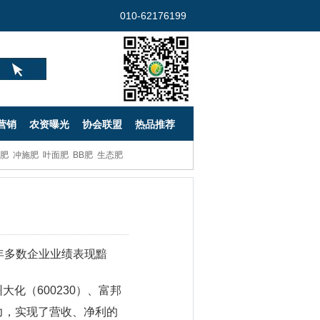
010-62176199
营销
农资曝光
协会联盟
热品推荐
肥
冲施肥
叶面肥
BB肥
生态肥
年多数企业业绩表现黯
大化（600230）、富邦
力，实现了营收、净利的