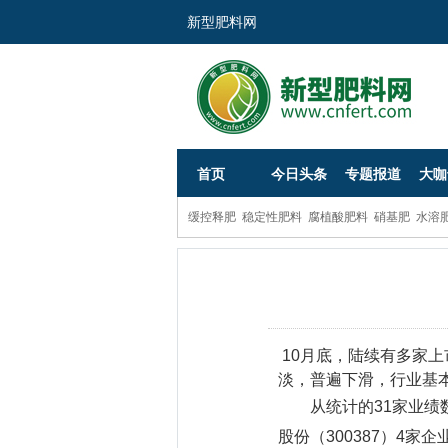
新型肥料网
首页
今日头条
专题报道
大咖
缓控释肥
稳定性肥料
腐植酸肥料
硝基肥
水溶
10月底，陆续有多家
淡，普遍下滑，行业基
从统计的31家业绩数据来
股份（300387）4