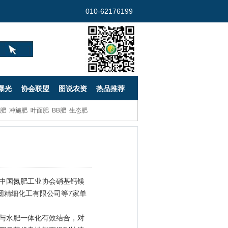
010-62176199
曝光
协会联盟
图说农资
热品推荐
肥
冲施肥
叶面肥
BB肥
生态肥
中国氮肥工业协会硝基钙镁
团精细化工有限公司等7家单
。
与水肥一体化有效结合，对