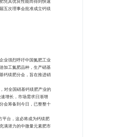
肥凭其优良性能而得到快速
届五次理事会批准成立钙镁
企业强烈呼吁中国氮肥工业
游加工氮肥品种，生产硝基
基钙镁肥分会，旨在推进硝
，对全国硝基钙镁肥产业的
快速增长，市场需求日渐增
分会筹备到今日，已整整十
方平台，这必将成为钙镁肥
充满潜力的中微量元素肥市