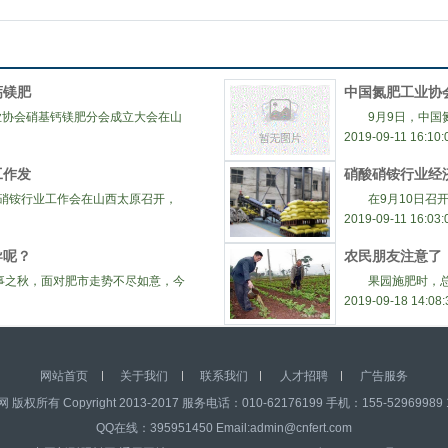
钙镁肥
中国氮肥工业协
协会硝基钙镁肥分会成立大会在山
9月9日，中国氮
2019-09-11 16:10:
工作发
硝酸硝铵行业经
酸硝铵行业工作会在山西太原召开，
在9月10日召开的
2019-09-11 16:03:
导呢？
农民朋友注意了
之秋，面对肥市走势不尽如意，今
果园施肥时，总有
2019-09-18 14:08:
网站首页
关于我们
联系我们
人才招聘
广告服务
权所有 Copyright 2013-2017 服务电话：010-62176199 手机：155-52969989 1
QQ在线：395951450 Email:admin@cnfert.com