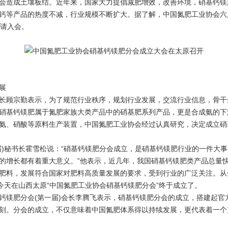
会造成土壤板结。近年来，国家大力提倡减肥增效，改善环境，硝基钙镁
钙等产品的热度不减，行业规模不断扩大。据了解，中国氮肥工业协会六
申请入会。
展
顾宗勤表示，为了规范行业秩序，规划行业发展，交流行业信息，骨干
硝基钙镁肥属于氮肥家族大类产品中的硝基肥系列产品，更是合成氨的下
氨、硝酸等原料生产装置，中国氮肥工业协会经过认真研究，决定成立硝
秘书长霍雪松说：“硝基钙镁肥分会成立，是硝基钙镁肥行业的一件大事
的增长都有着重大意义。”他表示，近几年，我国硝基钙镁肥类产品总量
肥料，发展符合国家对肥料高质量发展的要求，受到行业的广泛关注。从
，今天在山西太原“中国氮肥工业协会硝基钙镁肥分会”终于成立了。
镁肥分会(第一届)会长李腾飞表示，硝基钙镁肥分会的成立，搭建起官
刻。分会的成立，不仅意味着中国氮肥体系得以持续发展，更代表着一个