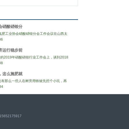
会硝酸硝铵分
肥工业协会硝酸硝铵分会工作会议在山西太
06
济运行稳步前
2019年硝酸硝铵行业工作会上，谈到2018
08
，这么施肥就
那么一些人在树旁用铁锨先挖个小坑，再
34
5652175917