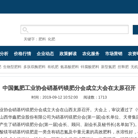
关键字：
肥料
化肥
分析
价格行情
企业动态
政策解读
农化服务
市场营销
农资
肥
生物型肥料
多肽双酶肥料
有机肥
氨基酸肥料
锌腐酸肥料
新型氮肥
控释肥
无机
中国氮肥工业协会硝基钙镁肥分会成立大会在太原召开
时间：2019-09-12 10:52:00 阅读数：
1713
业协会硝基钙镁肥分会成立大会在山西太原召开。大会上，审议通过了《
山西华鑫肥业股份有限公司为硝基钙镁肥分会(第一届)会长单位、天脊集
产生了硝基钙镁肥分会(第一届)会长、顾问、副会长及秘书长(名单如下)
镁等硝基钙镁肥是一类含有硝态氮及中量元素的高效肥料，水溶性好，