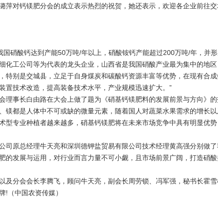
萍对钙镁肥分会的成立表示热烈的祝贺，她还表示，欢迎各企业前往交
国硝酸钙达到产能50万吨/年以上，硝酸铵钙产能超过200万吨/年，并
细化工公司等为代表的龙头企业，山西省是我国硝酸产业最为集中的地区
，特别是交城县，立足于自身煤炭和碳酸钙资源丰富等优势，在现有合成
装置技术改造，提高装备技术水平，产业规模迅速扩大。”
理事长白由路在大会上做了题为《硝基钙镁肥料的发展前景与方向》的
、镁都是人体中不可或缺的微量元素，随着国人对蔬菜水果需求的增长以
术型专业种植者越来越多，硝基钙镁肥将在未来市场竞争中具有明显优势
司原总经理牛天亮和深圳德钾盐贸易有限公司技术经理黄高强分别做了
肥的发展与运用，对行业而言力量不可小觑，且市场前景广阔，打造硝酸
及分会会长李腾飞，顾问牛天亮，副会长周劳锁、冯军强，秘书长霍雪
牌!（中国农资传媒）