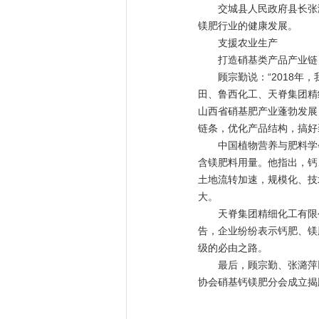
交城县人民政府县长张潞
镁肥行业的健康发展。
支援农业生产
打造硝基类产品产业链
顾宗勤说：“2018年，我
田、鲁西化工、天脊集团精
山西省硝基肥产业蓬勃发展
链条，优化产品结构，搞好
中国植物营养与肥料学会
含镁肥料用量。他指出，钙
土地流转加速，规模化、技
大。
天脊集团精细化工有限公
告，企业纷纷表示钙肥、镁
级的必由之路。
最后，顾宗勤、张潞萍以
协会硝基钙镁肥分会成立揭