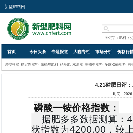
新型肥料网
关键字：
肥料
化
首页
今日头条
专题报道
大咖专栏
市场分析
价格行
缓控释肥
稳定性肥料
腐植酸肥料
硝基肥
水溶肥
生物型肥料
多肽双酶肥料
有
4.21磷肥日
时间：2026-
磷酸一铵价格指数：
据肥多多数据测算：4
状指数为4200.00，