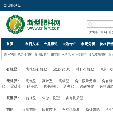
新型肥料网
关键字：
肥料
化
首页
今日头条
专题报道
大咖专栏
市场分析
价格行
缓控释肥
稳定性肥料
腐植酸肥料
硝基肥
水溶肥
生物型肥料
多肽双酶肥料
有
有机肥
腐植酸有机肥
淤泥有机肥
秸秆有机肥
海藻有
：
无机肥
高氮型
高钾型
高磷型
含中微量元素
含有机
：
肥
聚碳肥
硝基肥
脲甲醛肥
聚失肥
碳酸氢铵
钙镁磷
复混肥
普通型
含微生物型
含有机质型
：
菌肥
根瘤菌肥
固氮菌肥
含有机质型
磷钾菌肥
抗生
：