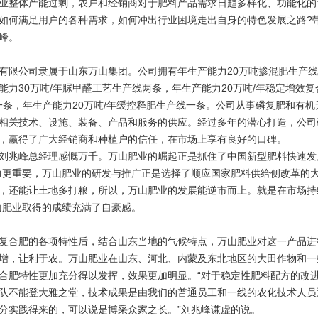
业整体产能过剩，农户和经销商对于肥料产品需求日趋多样化、功能化的
如何满足用户的各种需求，如何冲出行业困境走出自身的特色发展之路?
峰。
公司隶属于山东万山集团。公司拥有年生产能力20万吨掺混肥生产线
能力30万吨/年脲甲醛工艺生产线两条，年生产能力20万吨/年稳定增效
肥一条，年生产能力20万吨/年缓控释肥生产线一条。公司从事磷复肥和有
相关技术、设施、装备、产品和服务的供应。经过多年的潜心打造，公司
，赢得了广大经销商和种植户的信任，在市场上享有良好的口碑。
兆峰总经理感慨万千。万山肥业的崛起正是抓住了中国新型肥料快速发
力更重要，万山肥业的研发与推广正是选择了顺应国家肥料供给侧改革的大
，还能让土地多打粮，所以，万山肥业的发展能逆市而上。就是在市场持
山肥业取得的成绩充满了自豪感。
合肥的各项特性后，结合山东当地的气候特点，万山肥业对这一产品进
增，让利于农。万山肥业在山东、河北、内蒙及东北地区的大田作物和一
合肥特性更加充分得以发挥，效果更加明显。“对于稳定性肥料配方的改
队不能登大雅之堂，技术成果是由我们的普通员工和一线的农化技术人员
分实践得来的，可以说是博采众家之长。”刘兆峰谦虚的说。