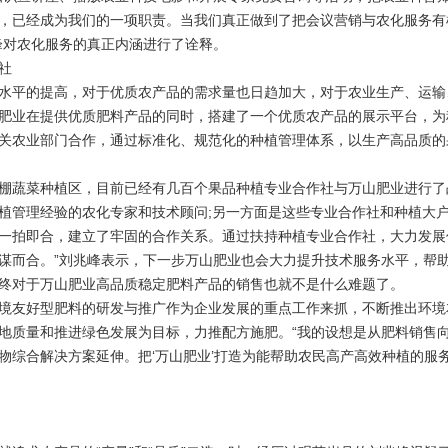
，已经成为我们的一项职责。当我们真正做到了把会议营销与农化服务有
峰对农化服务的真正内涵进行了诠释。
社
平的提高，对于优质农产品的需求量也日趋加大，对于农业生产、运输
肥业在提供优质肥料产品的同时，搭建了一个优质农产品的展示平台，为
关农业部门合作，通过标准化、规范化的种植管理体系，以生产高品质的
蔬菜种植区，目前已经有几百个果品种植专业合作社与万山肥业进行了战
植管理经验的农化专家和技术顾问;另一方面是这些专业合作社和种植大
一拍即合，建立了牢固的合作关系。通过扶持种植专业合作社，大力发展
谋而合。”刘兆峰表示，下一步万山肥业也会大力提升技术服务水平，帮
终对于万山肥业高品质稳定肥料产品的销售也就不是什么难题了。
友好型肥料的研发与推广作为企业发展的重点工作来抓，不断推出环境
地质量和推进绿色发展为目标，力推配方施肥。“我的设想是从肥料销售
物综合解决方案延伸。把‘万山肥业’打造为能帮助农民高产高效种植的服