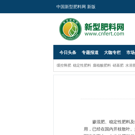
中国新型肥料网 新版
今日头条
专题报道
大咖专栏
市场
缓控释肥
稳定性肥料
腐植酸肥料
硝基肥
水溶
掺混肥、稳定性肥料及缓
用，已经在国内开枝散叶。