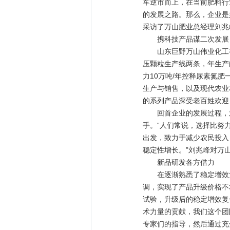
军逆市而上，在当前肥料行
的发展之路。那么，企业是
采访了万山肥业总经理刘兆
携科技产品谋二次发展
山东巨野万山伟业化工有限
压颗粒生产线两条，年生产
力10万吨/年控释尿素氮
生产与销售，以及现代农业
的系列产品深受老百姓欢迎
回首企业的发展过程，刘
手。“人们常说，选择比努
出发，致力于减少农民投入
稳定性增长。”刘兆峰对万
新品研发各方借力
在逐渐熟悉了稳定增效复
调，实现了产品升级价格不
试验，升级后的稳定增效复
术力量的贡献，我们这个团
专家们的指导，然后通过充