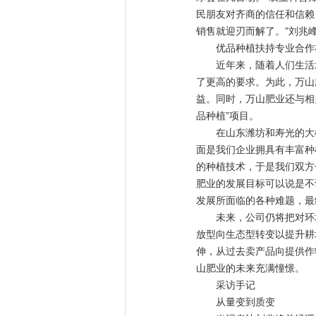
民朋友对齐商的信任和信赖
销售就迎刃而解了。”刘兆
优品种植扶持专业合作
近年来，随着人们生活水
了更高的要求。为此，万山
益。同时，万山肥业还与相
品种植”项目。
在山东潍坊和寿光的大棚
面是我们企业拥具有丰富种
的种植技术，于是我们双方
肥业的发展目标可以说是不
发展所面临的各种难题，最
未来，公司仍将把对环境
放型向生态型转变以提升耕
伸，从过去卖产品向提供作
山肥业的未来充满憧憬。
采访手记
从量变到质变