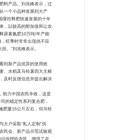
肥料产品。刘兆峰表示，过
从一个小品种发展到大产
国缓控释肥快速发展的十年
来，以较高的附加值和让农
尿素氮肥10万吨/年产能
销，旺季时常常出现供不应
大田。”刘兆峰表示。
看到新产品优异的使用效
麦、水稻及马铃薯四大主粮
，及时反馈信息并提出解决
，助力中国农民丰收，这是
公司的稳定性系列复合肥，
施肥量15公斤左右，但马铃
大户采取“私人定制”供
农民会、新产品示范试验观
知识传授给农民，增强了农