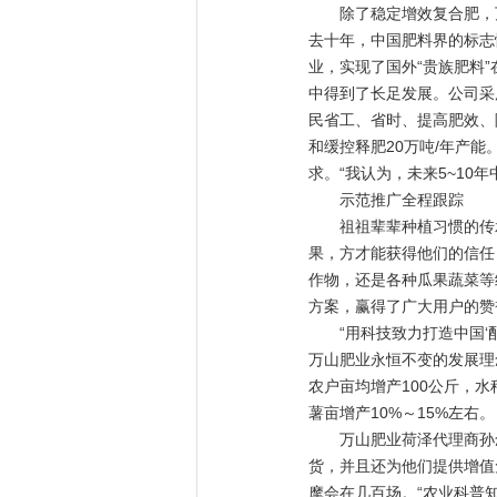
除了稳定增效复合肥，万
去十年，中国肥料界的标志
业，实现了国外“贵族肥料
中得到了长足发展。公司采
民省工、省时、提高肥效、
和缓控释肥20万吨/年产
求。“我认为，未来5~1
示范推广全程跟踪
祖祖辈辈种植习惯的传承
果，方才能获得他们的信任
作物，还是各种瓜果蔬菜等
方案，赢得了广大用户的赞
“用科技致力打造中国‘配
万山肥业永恒不变的发展理
农户亩均增产100公斤，
薯亩增产10%～15%左右。
万山肥业荷泽代理商孙念
货，并且还为他们提供增值
摩会在几百场。“农业科普