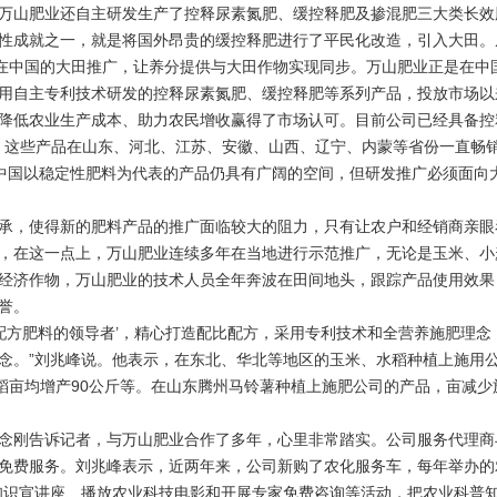
山肥业还自主研发生产了控释尿素氮肥、缓控释肥及掺混肥三大类长效
性成就之一，就是将国外昂贵的缓控释肥进行了平民化改造，引入大田。
”在中国的大田推广，让养分提供与大田作物实现同步。万山肥业正是在中
用自主专利技术研发的控释尿素氮肥、缓控释肥等系列产品，投放市场以
降低农业生产成本、助力农民增收赢得了市场认可。目前公司已经具备控释
能。这些产品在山东、河北、江苏、安徽、山西、辽宁、内蒙等省份一直畅
0年中国以稳定性肥料为代表的产品仍具有广阔的空间，但研发推广必须面向
，使得新的肥料产品的推广面临较大的阻力，只有让农户和经销商亲眼
，在这一点上，万山肥业连续多年在当地进行示范推广，无论是玉米、小
经济作物，万山肥业的技术人员全年奔波在田间地头，跟踪产品使用效果
誉。
方肥料的领导者’，精心打造配比配方，采用专利技术和全营养施肥理念
念。”刘兆峰说。他表示，在东北、华北等地区的玉米、水稻种植上施用
水稻亩均增产90公斤等。在山东腾州马铃薯种植上施肥公司的产品，亩减少
刚告诉记者，与万山肥业合作了多年，心里非常踏实。公司服务代理商与
免费服务。刘兆峰表示，近两年来，公司新购了农化服务车，每年举办的
知识宣讲座、播放农业科技电影和开展专家免费咨询等活动，把农业科普