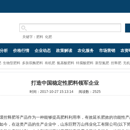
关键字：
肥料
化肥
分析
价格行情
企业动态
政策解读
农化服务
市场营销
农资
肥
生物型肥料
多肽双酶肥料
有机肥
氨基酸肥料
锌腐酸肥料
新型氮肥
控释肥
无机
打造中国稳定性肥料领军企业
时间：2017-10-27 15:13:14 阅读数：
2525
控释肥等产品作为一种能够提高肥料利用率，有效延长肥效的功能性产
如今，在这类产品的生产企业中，山东巨野万山伟业化工有限公司(以下简称