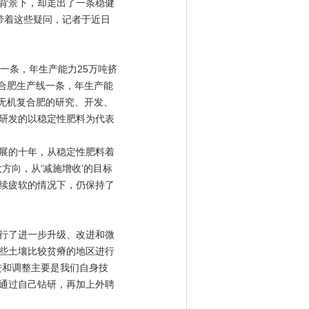
背景下，却走出了一条稳健
带着这些疑问，记者于近日
一条，年生产能力25万吨挤
复合肥生产线一条，年生产能
机无机复合肥的研究、开发、
研发的以稳定性肥料为代表
展的十年，从稳定性肥料着
方向，从‘减施增收’的目标
续疲软的情况下，仍保持了
行了进一步升级、改进和微
些土壤比较贫瘠的地区进行
进和调整主要是我们自身技
通过自己钻研，再加上外聘