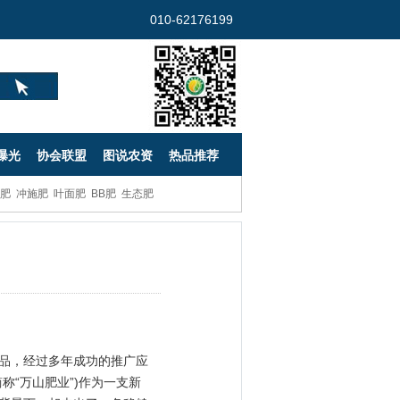
010-62176199
曝光
协会联盟
图说农资
热品推荐
肥
冲施肥
叶面肥
BB肥
生态肥
品，经过多年成功的推广应
“万山肥业”)作为一支新