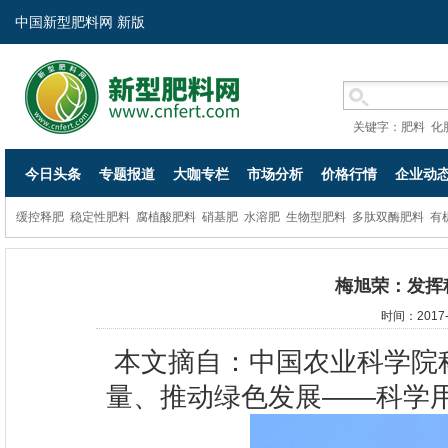
中国新型肥料网 新版
关键字：
肥料
化
今日头条
专题报道
大咖专栏
市场分析
价格行情
企业动
缓控释肥
稳定性肥料
腐植酸肥料
硝基肥
水溶肥
生物型肥料
多肽双酶肥料
有
梅旭荣：发挥
时间：2017-
本文摘自：
中国农业科学院
量、推动绿色发展——科学